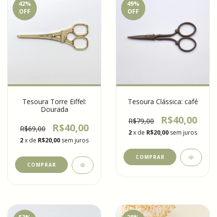
42
%
49
%
OFF
OFF
Tesoura Torre Eiffel:
Tesoura Clássica: café
Dourada
R$40,00
R$79,00
R$40,00
R$69,00
2
x de
R$20,00
sem juros
2
x de
R$20,00
sem juros