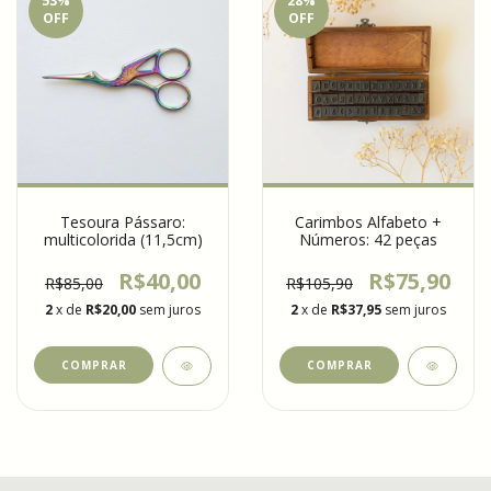
53
%
28
%
OFF
OFF
Tesoura Pássaro:
Carimbos Alfabeto +
multicolorida (11,5cm)
Números: 42 peças
R$40,00
R$75,90
R$85,00
R$105,90
2
x de
R$20,00
sem juros
2
x de
R$37,95
sem juros