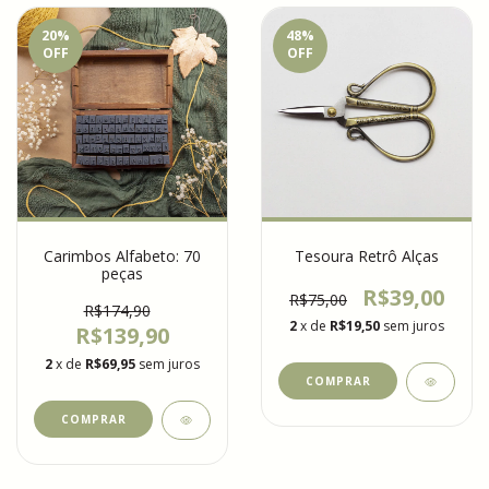
20
%
48
%
OFF
OFF
Carimbos Alfabeto: 70
Tesoura Retrô Alças
peças
R$39,00
R$75,00
R$174,90
2
x de
R$19,50
sem juros
R$139,90
2
x de
R$69,95
sem juros
COMPRAR