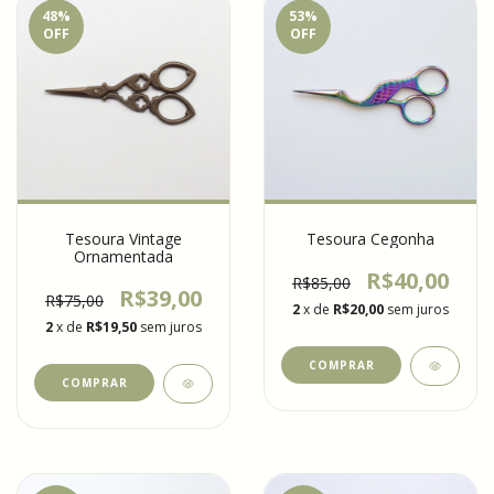
48
%
53
%
OFF
OFF
Tesoura Vintage
Tesoura Cegonha
Ornamentada
R$40,00
R$85,00
R$39,00
R$75,00
2
x de
R$20,00
sem juros
2
x de
R$19,50
sem juros
COMPRAR
COMPRAR