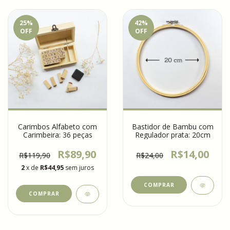
25
%
42
%
OFF
OFF
Carimbos Alfabeto com
Bastidor de Bambu com
Carimbeira: 36 peças
Regulador prata: 20cm
R$89,90
R$14,00
R$119,90
R$24,00
2
x de
R$44,95
sem juros