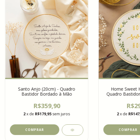
Santo Anjo (20cm) - Quadro
Home Sweet H
Bastidor Bordado à Mão
Quadro Bastido
R$359,90
R$29
2
x de
R$179,95
sem juros
2
x de
R$147
COMPRAR
COMPRAR